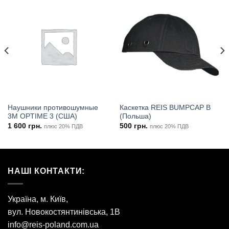
Наушники противошумные
Каскетка REIS BUMPCAP B
3M OPTIME 3 (США)
(Польша)
1 600
грн.
500
грн.
плюс 20% ПДВ
плюс 20% ПДВ
НАШІ КОНТАКТИ:
Україна, м. Київ,
вул. Новокостянтинівська, 1В
info@reis-poland.com.ua