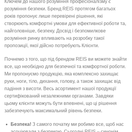
Ключем до нашого розуміння професіоналізму є
розуміння безпеки. Бренд REIS протягом багатьох
років пропонує лише перевірені рішення, які
створюють комфортні умови для ефективної роботи та,
найголовніше, безпеку. Досвід і безпомилкове
розуміння ринку впливають на розробку такої
пропозиції, якої дійсно потребують Клієнти.
Почнемо з того, що під брендом REIS ви можете знайти
все, що необхідно для безпечної та комфортної роботи.
Ми пропонуємо продукцію, яка комплексно захищає
руки, ноги, тіло, дихання, голову, а також захищає від
падіння з висоти. Весь асортимент нашої продукції
сертифікований незалежними органами. Завдяки
цьому клієнти можуть бути впевнені, що ці рішення
забезпечують максимальний рівень безпеки.
Безпека!
З самого початку ми робимо все, щоб нас
асоціювали з безпекою. Сьогодні REIS – синонім